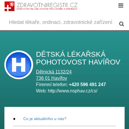
DĚTSKÁ LÉKAŘSKÁ
POHOTOVOST HAVÍŘOV
Dělnická 1132/24
736 01
Havířov
Firemní telefon:
+420 596 491 247
Web:
http://www.nsphav.cz/cs/
Co je aktuálního u nás?