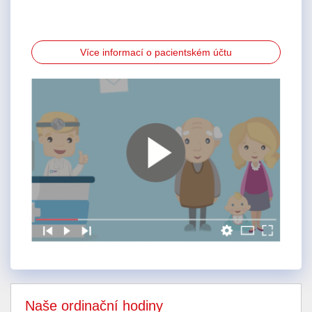
Více informací o pacientském účtu
Naše ordinační hodiny