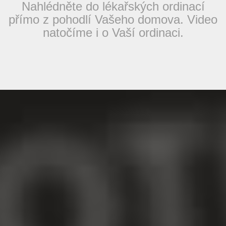
Nahlédněte do lékařských ordinací
přímo z pohodlí Vašeho domova. Video
natočíme i o Vaší ordinaci.