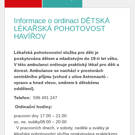
Informace o ordinaci DĚTSKÁ
LÉKAŘSKÁ POHOTOVOST
HAVÍŘOV
Lékařská pohotovostní služba pro děti je
poskytována dětem a mladistvým do 19-ti let věku.
V této ambulanci ordinuje praktický lékař pro děti a
dorost. Ambulance se nachází v prostorách
centrálního příjmu (vchod z ulice Astronautů -
vpravo a hned vlevo, směrem k dětskému
oddělení).
Telefon:
596 491 247
Ordinační hodiny:
pracovní dny
17:00 – 21:00
so, ne, svátky
08:00 – 20:00
V pracovních dnech, v soboty, neděle a svátky je
lékařská pohotovostní služba poskytována praktickými